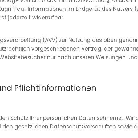
lage von Art. 6 Abs. 1 lit. a DSGVO und § 25 Abs. 1 T
griff auf Informationen im Endgerät des Nutzers (z.
st jederzeit widerrufbar.
agsverarbeitung (AVV) zur Nutzung des oben genann
zrechtlich vorgeschriebenen Vertrag, der gewährlei
Websitebesucher nur nach unseren Weisungen und 
nd Pflicht­informationen
 den Schutz Ihrer persönlichen Daten sehr ernst. W
 den gesetzlichen Datenschutzvorschriften sowie d